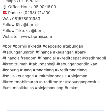
Gmaps : PT. BPR Niji
Office Hour : 08.00-16.00
Phone : (0293) 714100
WA : 081578901933
Follow IG : @bprniji
Follow Tiktok : @bprniji
Website : www.bprniji.com
#bpr #bprniji #kredit #deposito #tabungan
#tabunganumroh #finance #keuangan #bank
#financialfreedom #financial #kreditcepat #kreditmobil
#kreditrumah #tabunganhaji #tabunganpendidikan
#nabung #uang #magelang #kreditmagelang
#solusikeuangan #umkmindonesia #pinjaman
#kreditmobilmurah #kreditmotor #tabunganpensiun
#umkmnaikkelas #pinjamanuang #umkm