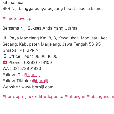
kita semua.
BPR Niji bangga punya pejuang hebat seperti kamu.
#timetolevelup
Bersama Niji Sukses Anda Yang Utama
JL. Raya Magelang Km. 8, 3, Kewaluhan, Madusari, Kec.
Secang, Kabupaten Magelang, Jawa Tengah 56195
Gmaps : PT. BPR Niji
Office Hour : 08.00-16.00
Phone : (0293) 714100
WA : 081578901933
Follow IG :
@bprniji
Follow Tiktok :
@bprniji
Website : www.bprniji.com
#bpr
#bprniji
#kredit
#deposito
#tabungan
#tabunganum