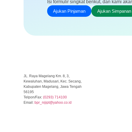
Isi formulir singkat berikut, dan kami 
Ajukan Pinjaman
Ajukan Simpanan
JL. Raya Magelang Km. 8, 3,
Kewaluhan, Madusari, Kec. Secang,
Kabupaten Magelang, Jawa Tengah
56195
Telpon/Fax:
(0293) 714100
Email:
b
pr_nijipt@yahoo.co.id