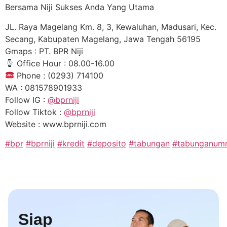
Bersama Niji Sukses Anda Yang Utama
JL. Raya Magelang Km. 8, 3, Kewaluhan, Madusari, Kec.
Secang, Kabupaten Magelang, Jawa Tengah 56195
Gmaps : PT. BPR Niji
Office Hour : 08.00-16.00
Phone : (0293) 714100
WA : 081578901933
Follow IG :
@bprniji
Follow Tiktok :
@bprniji
Website : www.bprniji.com
#bpr
#bprniji
#kredit
#deposito
#tabungan
#tabunganum
Siap