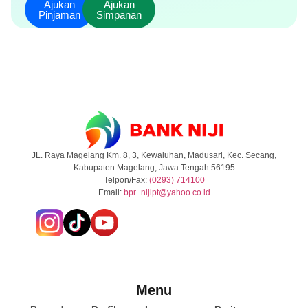
Ajukan
Ajukan
Pinjaman
Simpanan
JL. Raya Magelang Km. 8, 3, Kewaluhan, Madusari, Kec. Secang,
Kabupaten Magelang, Jawa Tengah 56195
Telpon/Fax:
(0293) 714100
Email:
b
pr_nijipt@yahoo.co.id
Menu