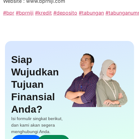
Website : www.bprniji.com
#bpr
#bprniji
#kredit
#deposito
#tabungan
#tabunganum
Siap
Wujudkan
Tujuan
Finansial
Anda?
Isi formulir singkat berikut,
dan kami akan segera
menghubungi Anda.