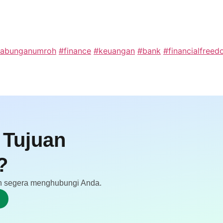
tabunganumroh
#finance
#keuangan
#bank
#financialfree
 Tujuan
?
akan segera menghubungi Anda.