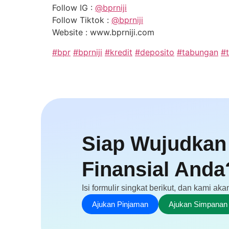
Follow IG :
@bprniji
Follow Tiktok :
@bprniji
Website : www.bprniji.com
#bpr
#bprniji
#kredit
#deposito
#tabungan
#
Siap Wujudkan
Finansial Anda
Isi formulir singkat berikut, dan kami 
Ajukan Pinjaman
Ajukan Simpanan