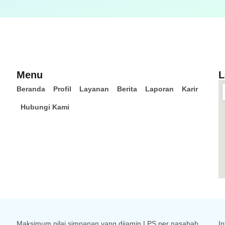
Menu
L
Beranda
Profil
Layanan
Berita
Laporan
Karir
Hubungi Kami
Maksimum nilai simpanan yang dijamin LPS per nasabah
In