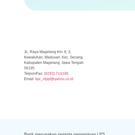
JL. Raya Magelang Km. 8, 3,
Kewaluhan, Madusari, Kec. Secang,
Kabupaten Magelang, Jawa Tengah
56195
Telpon/Fax:
(0293) 714100
Email:
b
pr_nijipt@yahoo.co.id
Bank merupakan peserta penjaminan LPS