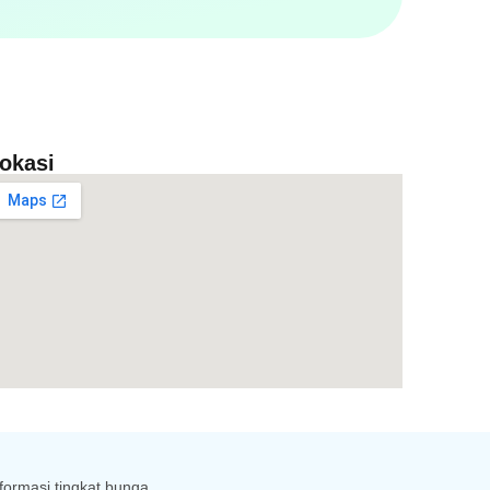
okasi
formasi tingkat bunga