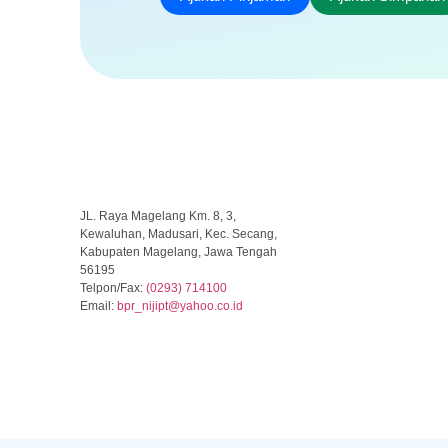
JL. Raya Magelang Km. 8, 3,
Kewaluhan, Madusari, Kec. Secang,
Kabupaten Magelang, Jawa Tengah
56195
Telpon/Fax:
(0293) 714100
Email:
b
pr_nijipt@yahoo.co.id